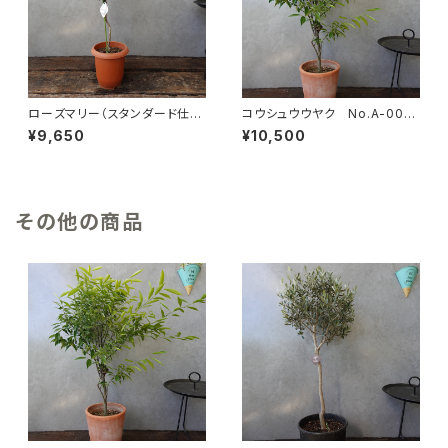
ローズマリー（スタンダード仕立
コウシュウウヤク No.A-000
て）No.A-0001
4
¥9,650
¥10,500
その他の商品