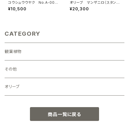
コウシュウウヤク No.A-000
オリーブ マンザニロ（スタンダ
4
ード仕立て）No.5-0003
¥10,500
¥20,300
CATEGORY
観葉植物
その他
オリーブ
商品一覧に戻る